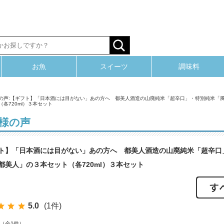
お魚
スイーツ
調味料
の声:【ギフト】「日本酒には目がない」あの方へ 都美人酒造の山廃純米「超辛口」・特別純米「
（各720ml）３本セット
様の声
ト】「日本酒には目がない」あの方へ 都美人酒造の山廃純米「超辛口
都美人」の３本セット（各720ml）３本セット
5.0
(1件)
件（全1件）