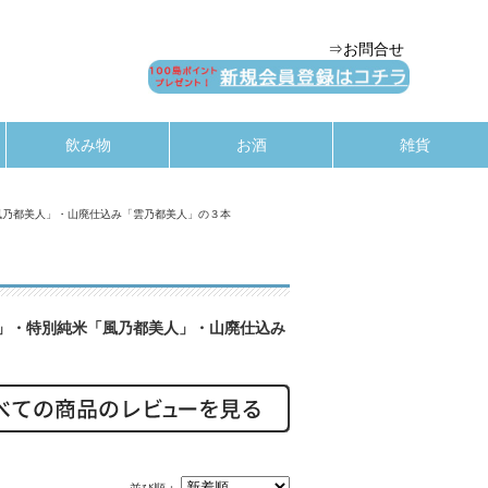
⇒お問合せ
飲み物
お酒
雑貨
風乃都美人」・山廃仕込み「雲乃都美人」の３本
」・特別純米「風乃都美人」・山廃仕込み