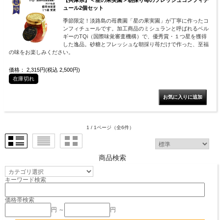
ュール2個セット
季節限定！淡路島の苺農園「星の果実園」が丁寧に作ったコ
ンフィチュールです。加工商品のミシュランと呼ばれるベル
ギーのTQi（国際味覚審査機構）で、優秀賞・１つ星を獲得
した逸品。砂糖とフレッシュな朝採り苺だけで作った、至福
の味をお楽しみください。
価格： 2,315円(税込 2,500円)
在庫切れ
1 / 1ページ
（全6件）
商品検索
キーワード検索
価格帯検索
円 ～
円