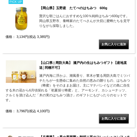
PICK UP
【岡山県】玉野産 たてべのはちみつ 600g
贅沢な朝ごはんにおすすめな100％純粋はちみつ600gです。
岡山県玉野市、養蜂家のたてべさんが大切に蜜蜂たちを見守
りながら採取しました。
価格： 3,134円(税込 3,385円)
【山口県 | 周防大島】 瀬戸内の生はちみつギフト【産地直
送│同梱不可】
瀬戸内海に浮かぶ、潮風香り、草木が繁る周防大島でミツバ
チたちが一生懸命に集めた自然の恵みの贈りもの、はちみつ
（蜂蜜）をそのままお届け。主にマテバシイなどの島に自生
する木の花から6月頃採れる「初夏採り蜂蜜」と、アーモンド、カシューナッツ、
クルミを漬け込んだ「木の実のはちみつ漬け」のギフトにもぴったりのセットで
す。
価格： 3,796円(税込 4,100円)
【兵庫県】＜星の果実園＞朝採り苺のフレッシュコンフィチ