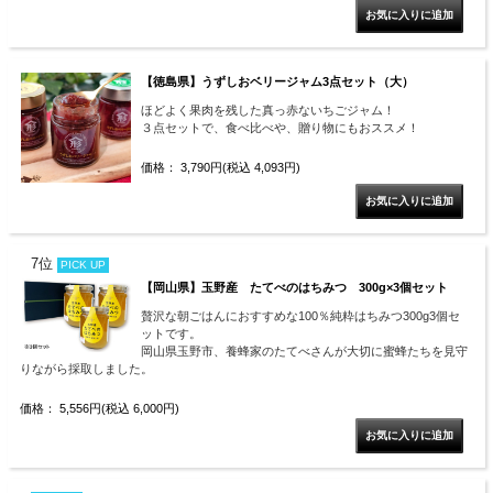
【徳島県】うずしおベリージャム3点セット（大）
ほどよく果肉を残した真っ赤ないちごジャム！
３点セットで、食べ比べや、贈り物にもおススメ！
価格： 3,790円(税込 4,093円)
7位
PICK UP
【岡山県】玉野産 たてべのはちみつ 300g×3個セット
贅沢な朝ごはんにおすすめな100％純粋はちみつ300g3個セ
ットです。
岡山県玉野市、養蜂家のたてべさんが大切に蜜蜂たちを見守
りながら採取しました。
価格： 5,556円(税込 6,000円)