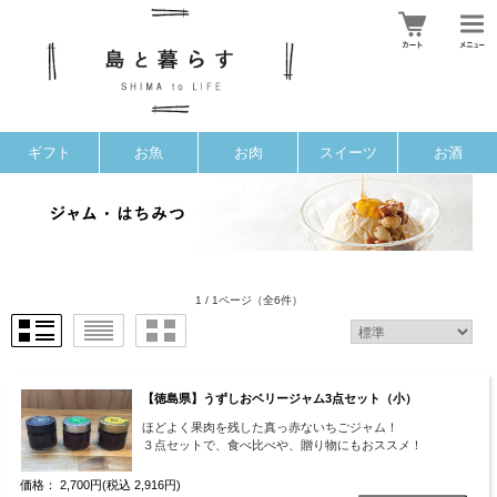
ギフト
お魚
お肉
スイーツ
お酒
1 / 1ページ
（全6件）
【徳島県】うずしおベリージャム3点セット（小）
ほどよく果肉を残した真っ赤ないちごジャム！
３点セットで、食べ比べや、贈り物にもおススメ！
価格： 2,700円(税込 2,916円)