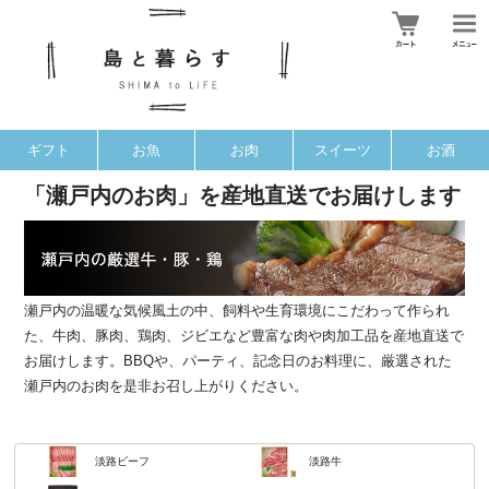
ギフト
お魚
お肉
スイーツ
お酒
「瀬戸内のお肉」を産地直送でお届けします
瀬戸内の温暖な気候風土の中、飼料や生育環境にこだわって作られ
た、牛肉、豚肉、鶏肉、ジビエなど豊富な肉や肉加工品を産地直送で
お届けします。BBQや、パーティ、記念日のお料理に、厳選された
瀬戸内のお肉を是非お召し上がりください。
淡路ビーフ
淡路牛