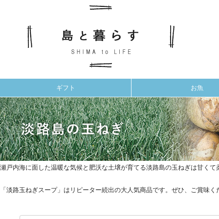
ギフト
お魚
瀬戸内海に面した温暖な気候と肥沃な土壌が育てる淡路島の玉ねぎは甘くて
「淡路玉ねぎスープ」はリピーター続出の大人気商品です。ぜひ、ご賞味く