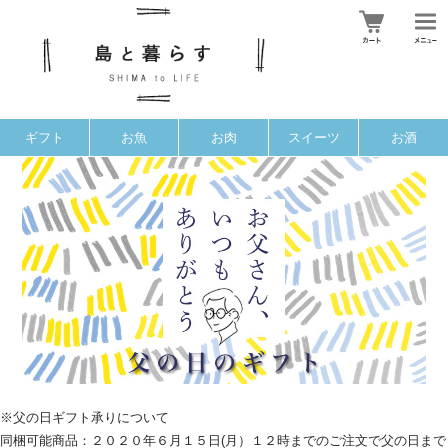
ギフト
お魚
お肉
スイーツ
お酒
※父の日ギフト承りについて
同梱可能商品：２０２０年６月１５日(月）１２時までのご注文で父の日まで