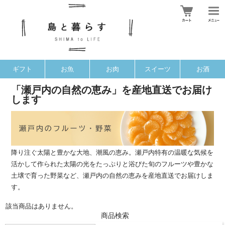
ギフト
お魚
お肉
スイーツ
お酒
「瀬戸内の自然の恵み」を産地直送でお届け
します
降り注ぐ太陽と豊かな大地、潮風の恵み。瀬戸内特有の温暖な気候を
活かして作られた太陽の光をたっぷりと浴びた旬のフルーツや豊かな
土壌で育った野菜など、瀬戸内の自然の恵みを産地直送でお届けしま
す。
該当商品はありません。
商品検索