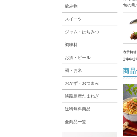
旬の魚
飲み物
スイーツ
ジャム・はちみつ
調味料
表示切
お酒・ビール
1件中1
商品
麺・お米
おかず・おつまみ
淡路島産たまねぎ
送料無料商品
全商品一覧