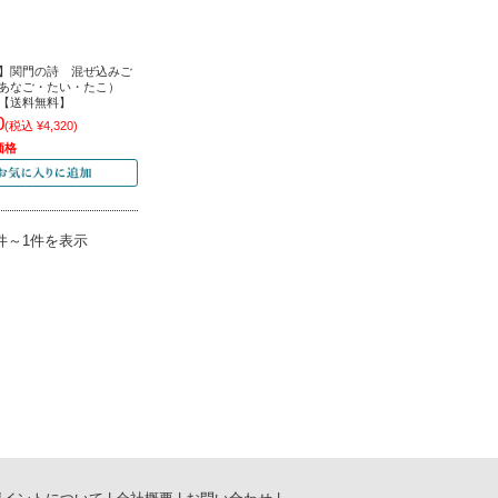
】関門の詩 混ぜ込みご
あなご・たい・たこ）
【送料無料】
0
(税込 ¥4,320)
価格
件～1件を表示