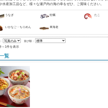
や水産加工品など、様々な瀬戸内の海の幸をぜひ、ご賞味ください。
うなぎ
牡蠣
たこ
いかなご・ちりめん
車海老
替：
並び順：
件～1件を表示
一覧