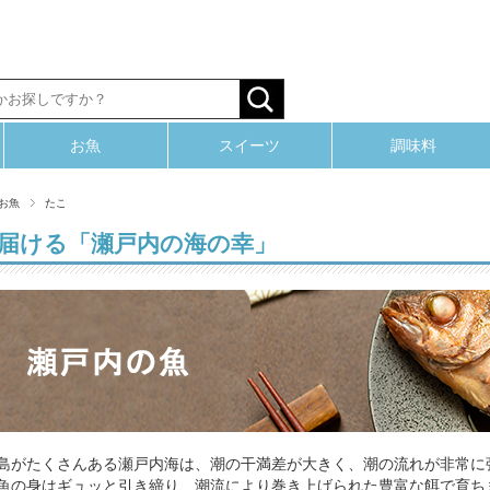
お魚
スイーツ
調味料
お魚
たこ
届ける「瀬戸内の海の幸」
島がたくさんある瀬戸内海は、潮の干満差が大きく、潮の流れが非常に
魚の身はギュッと引き締り、潮流により巻き上げられた豊富な餌で育ち