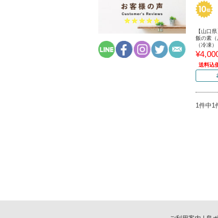
【山口県
飯の素（
（冷凍）
¥4,00
送料込
1件中1