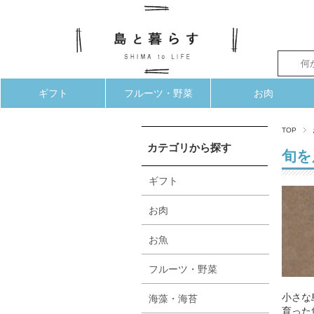
ギフト
フルーツ・野菜
お肉
TOP
カテゴリから探す
旬を
ギフト
お肉
お魚
フルーツ・野菜
小さな
海藻・海苔
育った