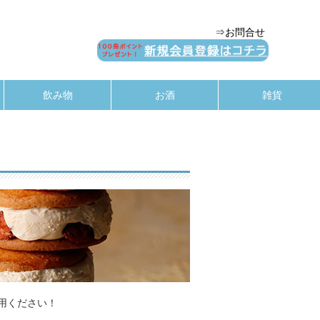
⇒お問合せ
飲み物
お酒
雑貨
用ください！