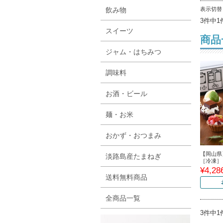
表示切
飲み物
3件中1
スイーツ
商品
ジャム・はちみつ
調味料
お酒・ビール
麺・お米
おかず・おつまみ
【岡山県
淡路島産たまねぎ
［冷凍］
¥4,28
送料無料商品
全商品一覧
3件中1