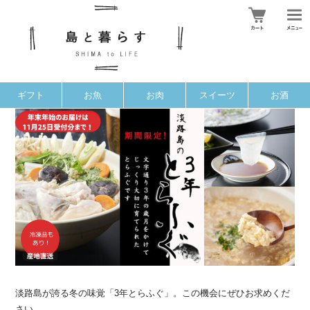
ギフト
お魚
お肉
スイーツ
お酒
淡路島が誇る冬の味覚「3年とらふぐ」。この機会にぜひお求めくだ
さい。