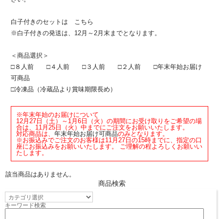
白子付きのセットは
こちら
※白子付きの発送は、12月～2月末までとなります。
＜商品選択＞
□
８人前
□
４人前
□
３人前
□
２人前
□
年末年始お届け
可商品
□
冷凍品（冷蔵品より賞味期限長め）
※年末年始のお届けについて
12月27日（土）～1月6日（火）の期間にお受け取りをご希望の場
合は、11月25日（火）中までにご注文をお願いいたします。
対応商品は、
年末年始お届け可商品
のみとなります。
※お振込みでご注文のお客様は11月27日の15時までに、指定の口
座にお振込みをお願いいたします。 ご理解の程よろしくお願いい
たします。
該当商品はありません。
商品検索
キーワード検索