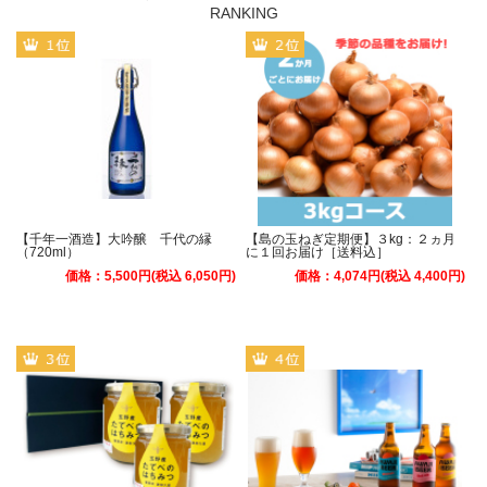
【千年一酒造】大吟醸 千代の縁
【島の玉ねぎ定期便】３kg：２ヵ月
（720ml）
に１回お届け［送料込］
価格：5,500円(税込 6,050円)
価格：4,074円(税込 4,400円)