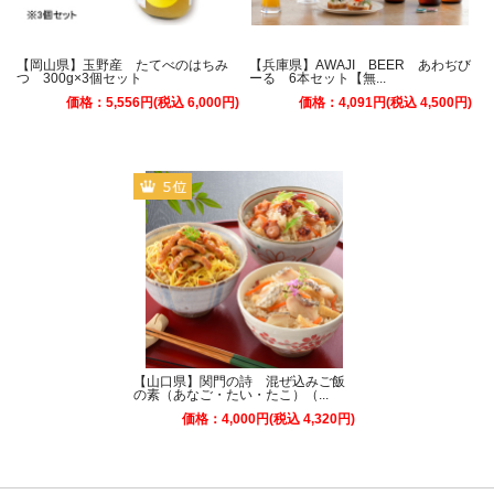
【岡山県】玉野産 たてべのはちみ
【兵庫県】AWAJI BEER あわぢび
つ 300g×3個セット
ーる 6本セット【無...
価格：5,556円(税込 6,000円)
価格：4,091円(税込 4,500円)
【山口県】関門の詩 混ぜ込みご飯
の素（あなご・たい・たこ）（...
価格：4,000円(税込 4,320円)