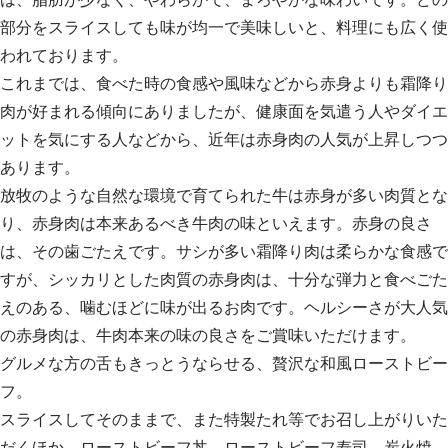
部分をスライスしても味が均一で美味しいと、料理にも広く使
われております。
これまでは、食べた時の食感や風味などから赤身よりも霜降り
肉が好まれる傾向にありましたが、健康面を気遣う人やダイエ
ットを気にする人などから、近年は赤身肉の人気が上昇しつつ
あります。
放牧のような自然な環境で育てられた牛は赤身が多い肉質とな
り、赤身肉は本来あるべき牛肉の味といえます。赤身の良さ
は、その歯ごたえです。サシが多い霜降り肉は柔らかな食感で
すが、シッカリとした肉質の赤身肉は、十分な弾力と食べごた
えのある、噛むほどに味が出るお肉です。ヘルシーさが大人気
の赤身肉は、牛肉本来の味の良さをご賞味いただけます。
グルメな方の舌もきっとうならせる、贅沢な和風ローストビー
フ。
スライスしてそのままで、また特製たれ等でお召し上がりいた
だくほか、ローストビーフ丼、ローストビーフ寿司、炭火焼