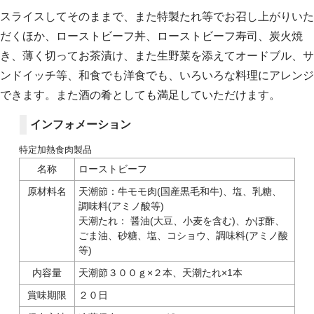
スライスしてそのままで、また特製たれ等でお召し上がりいた
だくほか、ローストビーフ丼、ローストビーフ寿司、炭火焼
き、薄く切ってお茶漬け、また生野菜を添えてオードブル、サ
ンドイッチ等、和食でも洋食でも、いろいろな料理にアレンジ
できます。また酒の肴としても満足していただけます。
インフォメーション
特定加熱食肉製品
名称
ローストビーフ
原材料名
天潮節：牛モモ肉(国産黒毛和牛)、塩、乳糖、
調味料(アミノ酸等)
天潮たれ： 醤油(大豆、小麦を含む)、かぼ酢、
ごま油、砂糖、塩、コショウ、調味料(アミノ酸
等)
内容量
天潮節３００ｇ×２本、天潮たれ×1本
賞味期限
２０日