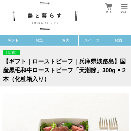
ギフト
お魚
お肉
スイーツ
お酒
【冷蔵】
【ギフト｜ローストビーフ｜兵庫県淡路島】国
産黒毛和牛ローストビーフ「天潮節」300g ×２
本（化粧箱入り）