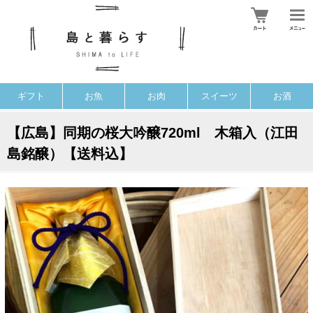
ギフト
お魚
お肉
スイーツ
お酒
【広島】同期の桜大吟醸720ml 木箱入（江田
島銘醸）【送料込】