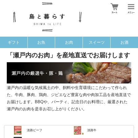
ギフト
お魚
お肉
スイーツ
お酒
「瀬戸内のお肉」を産地直送でお届けします
瀬戸内の温暖な気候風土の中、飼料や生育環境にこだわって作られ
た、牛肉、豚肉、鶏肉、ジビエなど豊富な肉や肉加工品を産地直送で
お届けします。BBQや、パーティ、記念日のお料理に、厳選された
瀬戸内のお肉を是非お召し上がりください。
淡路ビーフ
淡路牛