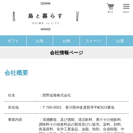
ギフト
お魚
お肉
スイーツ
お酒
会社情報ページ
会社概要
社名
：西野金陵株式会社
所在地
：〒766-0001 香川県仲多度郡琴平町623番地
事業内容
：清酒醸造、及び酒類、清涼飲料、果汁その他飲料、
調味料その他食料品の製造並びに販売。染料、顔料、
医薬原料、化学工業薬品、油脂、助剤、合成樹脂、中