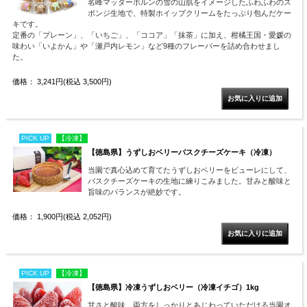
名峰マッターホルンの雪の山肌をイメージしたふわふわのス
ポンジ生地で、特製ホイップクリームをたっぷり包んだケー
キです。
定番の「プレーン」、「いちご」、「ココア」「抹茶」に加え、柑橘王国・愛媛の
味わい「いよかん」や「瀬戸内レモン」など9種のフレーバーを詰め合わせまし
た。
価格： 3,241円(税込 3,500円)
PICK UP
【冷凍】
【徳島県】うずしおベリーバスクチーズケーキ（冷凍）
当園で真心込めて育てたうずしおベリーをピューレにして、
バスクチーズケーキの生地に練りこみました。甘みと酸味と
旨味のバランスが絶妙です。
価格： 1,900円(税込 2,052円)
PICK UP
【冷凍】
【徳島県】冷凍うずしおベリー（冷凍イチゴ）1kg
甘さと酸味、両方をしっかりとあじわっていただける当園オ