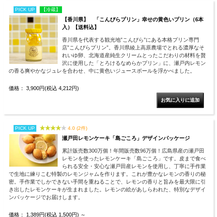
PICK UP
【冷蔵】
【香川県】 「こんぴらプリン」幸せの黄色いプリン（6本
入）【送料込】
香川県を代表する観光地”こんぴら”にある本格プリン専門
店”こんぴらプリン”。香川県綾上高原農場でとれる濃厚なそ
れいゆ卵、北海道産純生クリームとったこだわりの材料を贅
沢に使用した「とろけるなめらかプリン」に、瀬戸内レモン
の香る爽やかなジュレを合わせ、中に黄色いジュースボールを浮かべました。
価格： 3,900円(税込 4,212円)
PICK UP
4.0 (2件)
瀬戸田レモンケーキ「島ごころ」デザインパッケージ
累計販売数300万個！年間販売数96万個！広島県産の瀬戸田
レモンを使ったレモンケーキ「島ごころ」です。皮まで食べ
られる安全・安心な瀬戸田産レモンを使用し、丁寧に手作業
で生地に練りこむ特製のレモンジャムを作ります。これが豊かなレモンの香りの秘
密。手作業でしかできない手間を重ねることで、レモンの香りと旨みを最大限に引
き出したレモンケーキが生まれました。レモンの絵があしらわれた、特別なデザイ
ンパッケージでお届けします。
価格： 1,389円(税込 1,500円)
～