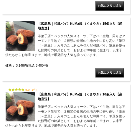
【広島県｜和風パイ】KuMa焼 （くまやき）15個入り【産
地直送】
洋菓子店コペックの人気スイーツ。下はパイ生地、周りはア
ーモンド生地で、２種類の食感の生地の中に香り高い「筆豆
（＝黒豆）」入りのこしあんを包んだ和風パイ。筆豆を使っ
た熊野町の銘菓として、おおよそ30年前に生まれ、以来子
供たちからお年寄りまで、地域で爆発的な人気を誇っています。
価格： 3,148円(税込 3,400円)
5.0 (1件)
【広島県｜和風パイ】KuMa焼 （くまやき）10個入り【産
地直送】
洋菓子店コペックの人気スイーツ。下はパイ生地、周りはア
ーモンド生地で、２種類の食感の生地の中に香り高い「筆豆
（＝黒豆）」入りのこしあんを包んだ和風パイ。筆豆を使っ
た熊野町の銘菓として、おおよそ30年前に生まれ、以来子
供たちからお年寄りまで、地域で爆発的な人気を誇っています。