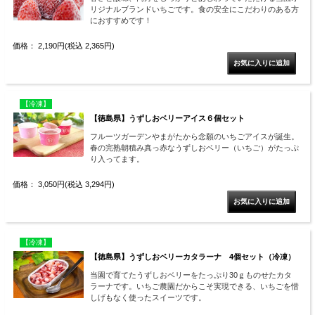
リジナルブランドいちごです。食の安全にこだわりのある方
におすすめです！
価格： 2,190円(税込 2,365円)
【冷凍】
【徳島県】うずしおベリーアイス６個セット
フルーツガーデンやまがたから念願のいちごアイスが誕生。
春の完熟朝積み真っ赤なうずしおベリー（いちご）がたっぷ
り入ってます。
価格： 3,050円(税込 3,294円)
【冷凍】
【徳島県】うずしおベリーカタラーナ 4個セット（冷凍）
当園で育てたうずしおベリーをたっぷり30ｇものせたカタ
ラーナです。いちご農園だからこそ実現できる、いちごを惜
しげもなく使ったスイーツです。