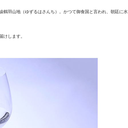
諭鶴羽山地（ゆずるはさんち）。かつて御食国と言われ、朝廷に水
届けします。