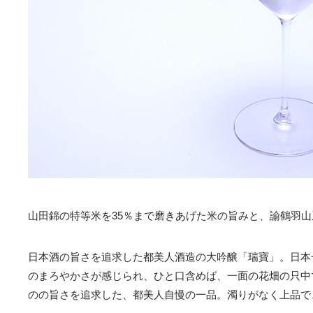
山田錦の特等米を35％まで磨きあげた米の旨みと、諭鶴羽
日本酒の旨さを追求した都美人酒造の大吟醸「瑞寶」。日本
のまろやかさが感じられ、ひと口含めば、一面の花畑の只中
のの旨さを追求した、都美人自慢の一品。濁りがなく上品で