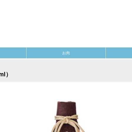
お肉
ml）