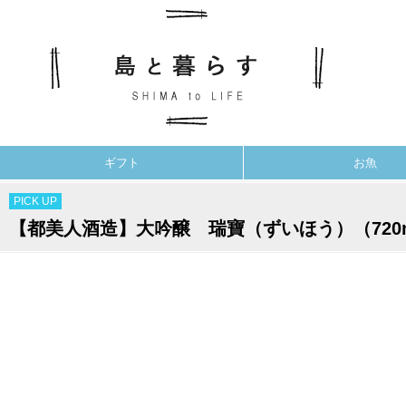
ギフト
お魚
PICK UP
【都美人酒造】大吟醸 瑞寶（ずいほう）（720