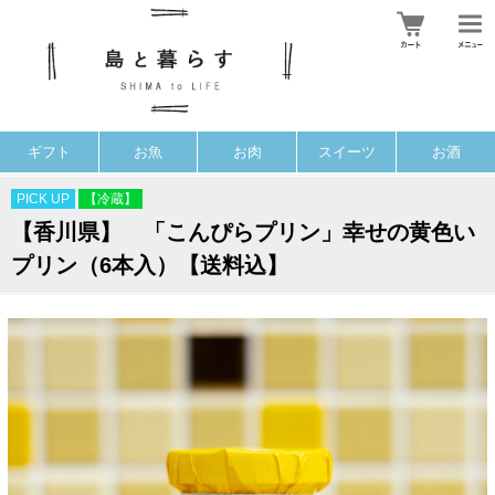
ギフト
お魚
お肉
スイーツ
お酒
PICK UP
【冷蔵】
【香川県】 「こんぴらプリン」幸せの黄色い
プリン（6本入）【送料込】