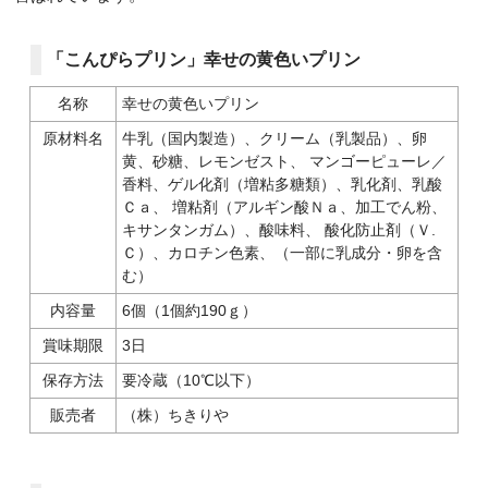
「こんぴらプリン」幸せの黄色いプリン
名称
幸せの黄色いプリン
原材料名
牛乳（国内製造）、クリーム（乳製品）、卵
黄、砂糖、レモンゼスト、 マンゴーピューレ／
香料、ゲル化剤（増粘多糖類）、乳化剤、乳酸
Ｃａ、 増粘剤（アルギン酸Ｎａ、加工でん粉、
キサンタンガム）、酸味料、 酸化防止剤（Ｖ.
Ｃ）、カロチン色素、（一部に乳成分・卵を含
む）
内容量
6個（1個約190ｇ）
賞味期限
3日
保存方法
要冷蔵（10℃以下）
販売者
（株）ちきりや