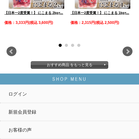
【日本一2度受賞！】 にこまる 2kg×...
【日本一2度受賞！】 にこまる 1kg×...
べ
価格：3,333円(税込 3,600円)
価格：2,315円(税込 2,500円)
おすすめ商品 をもっと見る
ログイン
新規会員登録
お客様の声