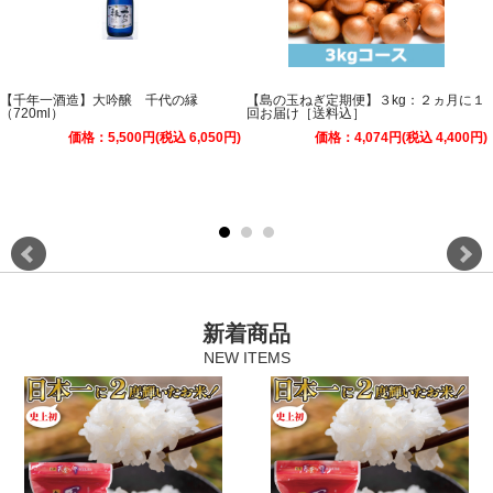
【千年一酒造】大吟醸 千代の縁
【島の玉ねぎ定期便】３kg：２ヵ月に１
（720ml）
回お届け［送料込］
価格：5,500円(税込 6,050円)
価格：4,074円(税込 4,400円)
新着商品