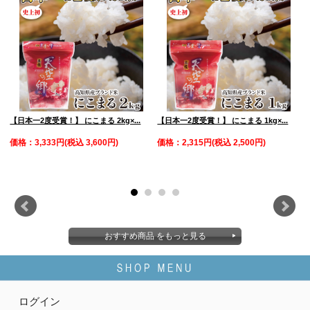
【日本一2度受賞！】 にこまる 2kg×...
【日本一2度受賞！】 にこまる 1kg×...
べ
価格：3,333円(税込 3,600円)
価格：2,315円(税込 2,500円)
おすすめ商品 をもっと見る
ログイン