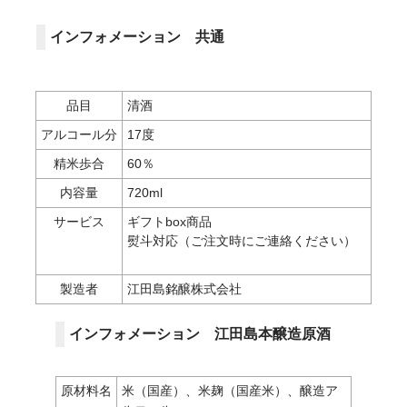
インフォメーション 共通
品目
清酒
アルコール分
17度
精米歩合
60％
内容量
720ml
サービス
ギフトbox商品
熨斗対応（ご注文時にご連絡ください）
製造者
江田島銘醸株式会社
インフォメーション 江田島本醸造原酒
原材料名
米（国産）、米麹（国産米）、醸造ア