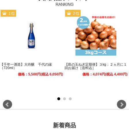
【千年一酒造】大吟醸 千代の縁
【島の玉ねぎ定期便】３kg：２ヵ月に１
（720ml）
回お届け［送料込］
価格：5,500円(税込 6,050円)
価格：4,074円(税込 4,400円)
新着商品