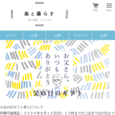
ギフト
お魚
お肉
スイーツ
お酒
※父の日ギフト承りについて
同梱可能商品：２０２０年６月１５日(月）１２時までのご注文で父の日まで