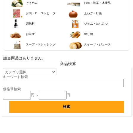
そうめん
お魚・海藻・水産品
お肉・ローストビーフ
玉ねぎ・野菜
調味料
ジャム・はちみつ
おかず
練り物
スープ・ドレッシング
スイーツ・ジュース
該当商品はありません。
商品検索
キーワード検索
価格帯検索
円 ～
円