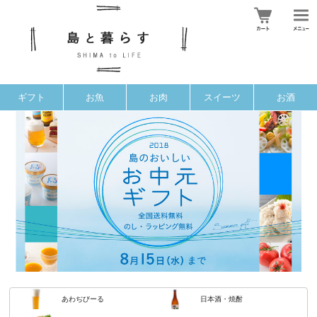
ギフト
お魚
お肉
スイーツ
お酒
あわぢびーる
日本酒・焼酎