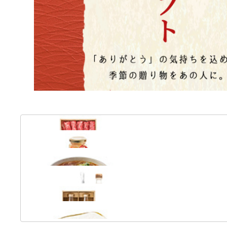
お肉
やさい・果物
麺類
スープ・ドレッシング
飲み物・お酒
小豆島