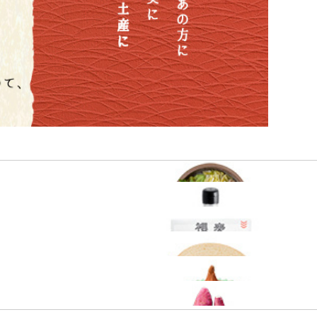
海の恵み
調味料な
朝ごはん
スイーツ
淡路島
四国・瀬