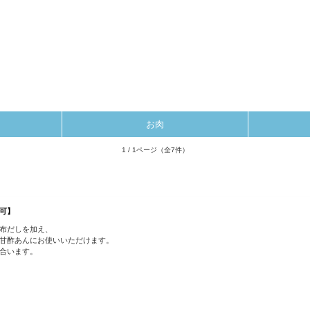
お肉
1 / 1ページ
（全7件）
可】
布だしを加え、
甘酢あんにお使いいただけます。
合います。