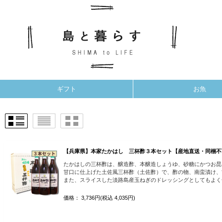
ギフト
お魚
【兵庫県】本家たかはし 三杯酢３本セット【産地直送・同梱不
たかはしの三杯酢は、醸造酢、本醸造しょうゆ、砂糖にかつお昆
甘口に仕上げた土佐風三杯酢（土佐酢）で、酢の物、南蛮漬け、
また、スライスした淡路島産玉ねぎのドレッシングとしてもよく
価格： 3,736円(税込 4,035円)