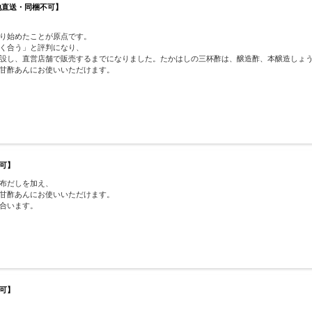
地直送・同梱不可】
り始めたことが原点です。
く合う」と評判になり、
設し、直営店舗で販売するまでになりました。たかはしの三杯酢は、醸造酢、本醸造しょ
甘酢あんにお使いいただけます。
可】
布だしを加え、
甘酢あんにお使いいただけます。
合います。
可】