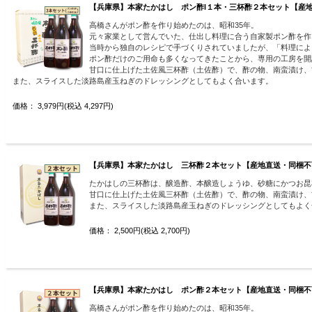
【兵庫県】本家たかはし ポン酢l１本・三杯酢２本セット【産
高橋さんがポン酢を作り始めたのは、昭和35年。
元々家業として営んでいた、仕出し料理に合う自家製ポン酢を作
当時から独自のレシピで手づくりされていましたが、「料理によ
ポン酢だけのご用命も多くなってきたことから、専用の工房を開
甘口に仕上げた土佐風三杯酢（土佐酢）で、酢の物、南蛮漬け、
また、スライスした淡路島産玉ねぎのドレッシングとしてもよく合います。
価格： 3,979円(税込 4,297円)
【兵庫県】本家たかはし 三杯酢２本セット【産地直送・同梱不
たかはしの三杯酢は、醸造酢、本醸造しょうゆ、砂糖にかつお昆
甘口に仕上げた土佐風三杯酢（土佐酢）で、酢の物、南蛮漬け、
また、スライスした淡路島産玉ねぎのドレッシングとしてもよく
価格： 2,500円(税込 2,700円)
【兵庫県】本家たかはし ポン酢２本セット【産地直送・同梱不
高橋さんがポン酢を作り始めたのは、昭和35年。