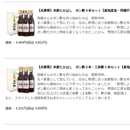
【兵庫県】本家たかはし ポン酢３本セット【産地直送・同梱不
高橋さんがポン酢を作り始めたのは、昭和35年。
元々家業として営んでいた、仕出し料理に合う自家製ポン酢を作
当時から独自のレシピで手づくりされていましたが、「料理によ
ポン酢だけのご用命も多くなってきたことから、専用の工房を開
価格： 4,464円(税込 4,821円)
【兵庫県】本家たかはし ポン酢２本・三杯酢１本セット【産地
高橋さんがポン酢を作り始めたのは、昭和35年。
元々家業として営んでいた、仕出し料理に合う自家製ポン酢を作
当時から独自のレシピで手づくりされていましたが、「料理によ
ポン酢だけのご用命も多くなってきたことから、専用の工房を開
甘口に仕上げた土佐風三杯酢（土佐酢）で、酢の物、南蛮漬け、
また、スライスした淡路島産玉ねぎのドレッシングとしてもよく合います。
価格： 4,221円(税込 4,559円)