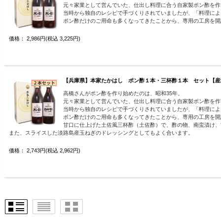
元々家業として営んでいた、仕出し料理に合う自家製ポン酢を作
当時から独自のレシピで手づくりされていましたが、「料理によ
ポン酢だけのご用命も多くなってきたことから、専用の工房を開
価格： 2,986円(税込 3,225円)
【兵庫県】本家たかはし ポン酢１本・三杯酢１本 セット【産
高橋さんがポン酢を作り始めたのは、昭和35年。
元々家業として営んでいた、仕出し料理に合う自家製ポン酢を作
当時から独自のレシピで手づくりされていましたが、「料理によ
ポン酢だけのご用命も多くなってきたことから、専用の工房を開
甘口に仕上げた土佐風三杯酢（土佐酢）で、酢の物、南蛮漬け、
また、スライスした淡路島産玉ねぎのドレッシングとしてもよく合います。
価格： 2,743円(税込 2,962円)