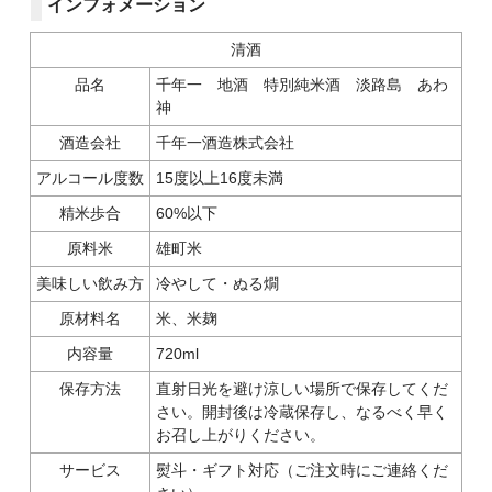
インフォメーション
清酒
品名
千年一 地酒 特別純米酒 淡路島 あわ
神
酒造会社
千年一酒造株式会社
アルコール度数
15度以上16度未満
精米歩合
60%以下
原料米
雄町米
美味しい飲み方
冷やして・ぬる燗
原材料名
米、米麹
内容量
720ml
保存方法
直射日光を避け涼しい場所で保存してくだ
さい。開封後は冷蔵保存し、なるべく早く
お召し上がりください。
サービス
熨斗・ギフト対応（ご注文時にご連絡くだ