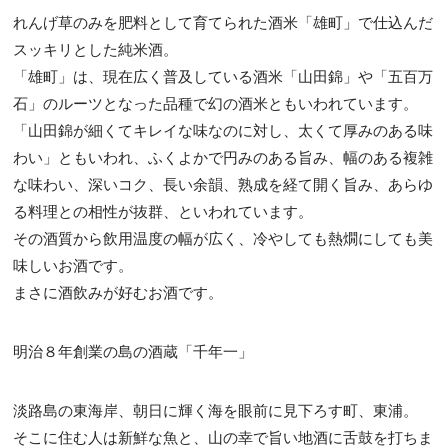
れんげ草のみを肥料として育てられた酒米「雄町」で仕込んだ
スッキリとした純米酒。
「雄町」は、現在広く普及している酒米「山田錦」や「五百万
石」のルーツとなった品種で幻の酒米ともいわれています。
「山田錦が細くてキレイな味なのに対し、太くて厚みのある味
わい」ともいわれ、ふくよかで円みのある旨み、幅のある複雑
な味わい、深いコク、長い余韻、熟成を経て開く旨み、あらゆ
る料理との相性が抜群、といわれています。
その酒質から飲用温度の幅が広く、冷やしても熱燗にしても美
味しいお酒です。
まさに酒飲みが好むお酒です。
明治８年創業の島の酒蔵「千年一」
淡路島の東海岸、朝日に輝く海を眼前に見下ろす町、東浦。
そこに住む人は新鮮な魚と、山の幸で旨い地酒に舌鼓を打ちま