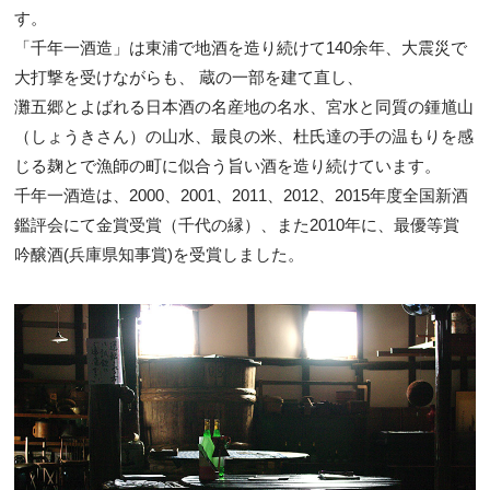
す。
「千年一酒造」は東浦で地酒を造り続けて140余年、大震災で
大打撃を受けながらも、 蔵の一部を建て直し、
灘五郷とよばれる日本酒の名産地の名水、宮水と同質の鍾馗山
（しょうきさん）の山水、最良の米、杜氏達の手の温もりを感
じる麹とで漁師の町に似合う旨い酒を造り続けています。
千年一酒造は、2000、2001、2011、2012、2015年度全国新酒
鑑評会にて金賞受賞（千代の縁）、また2010年に、最優等賞
吟醸酒(兵庫県知事賞)を受賞しました。