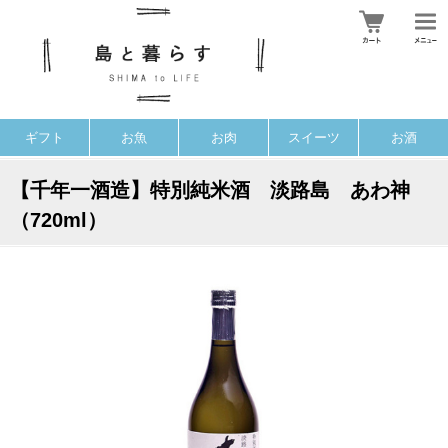
ギフト
お魚
お肉
スイーツ
お酒
【千年一酒造】特別純米酒 淡路島 あわ神
（720ml）