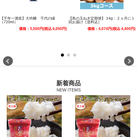
【千年一酒造】大吟醸 千代の縁
【島の玉ねぎ定期便】３kg：２ヵ月に１
（720ml）
回お届け［送料込］
価格：5,500円(税込 6,050円)
価格：4,074円(税込 4,400円)
新着商品