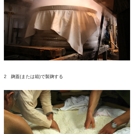
2 麹蓋(または箱)で製麹する