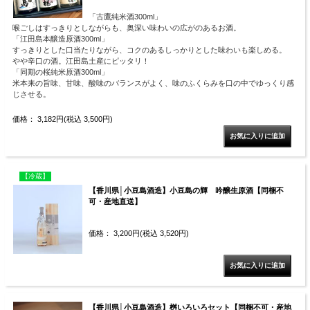
「古鷹純米酒300ml」
喉ごしはすっきりとしながらも、奥深い味わいの広がのあるお酒。
「江田島本醸造原酒300ml」
すっきりとした口当たりながら、コクのあるしっかりとした味わいも楽しめる。
やや辛口の酒。江田島土産にピッタリ！
「同期の桜純米原酒300ml」
米本来の旨味、甘味、酸味のバランスがよく、味のふくらみを口の中でゆっくり感
じさせる。
価格： 3,182円(税込 3,500円)
【冷蔵】
【香川県│小豆島酒造】小豆島の輝 吟醸生原酒【同梱不
可・産地直送】
価格： 3,200円(税込 3,520円)
【香川県│小豆島酒造】桝いろいろセット【同梱不可・産地