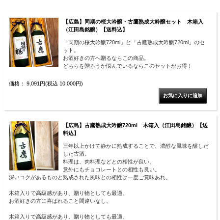
【広島】同期の桜大吟醸・古鷹熟成大吟醸セット 木箱入
（江田島銘醸）【送料込】
「同期の桜大吟醸720ml」と「古鷹熟成大吟醸720ml」のセ
ット。
お酒好きの方へ贈るならこの商品。
どちらを贈ろうか悩んでいるならこのセットがお得！
価格： 9,091円(税込 10,000円)
【広島】古鷹熟成大吟醸720ml 木箱入（江田島銘醸）【送
料込】
三年以上かけて静かに熟成することで、濃醇な風味を醸しだ
した古酒。
料理は、肉料理などとの相性が良い。
意外にもチョコレートとの相性も良い。
深いコクがあるものと熟成された風味との相性は一度ご賞味あれ。
木箱入りで高級感があり、贈り物としても最適。
お酒好きの方に喜ばれること間違いなし。
木箱入りで高級感があり、贈り物としても最適。