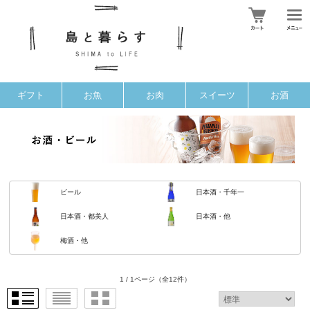
ギフト
お魚
お肉
スイーツ
お酒
ビール
日本酒・千年一
日本酒・都美人
日本酒・他
梅酒・他
1 / 1ページ
（全12件）