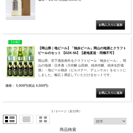
【冷蔵】
【岡山県｜地ビール】「独歩ビール」岡山の地酒とクラフト
ビールのセット 【DZK-55】【産地直送・同梱不可】
岡山県、宮下酒造画作るクラフトビール「独歩ビール」。岡
山の地酒・日本酒（大吟醸 山田錦、純米吟醸、純米生貯蔵
酒）・地ビール独歩（ピルスナー、デュンケル）をセットに
しました。幅広く満足していただけるセットです。
価格： 5,909円(税込 6,500円)
1 / 1ページ
（全12件）
商品検索