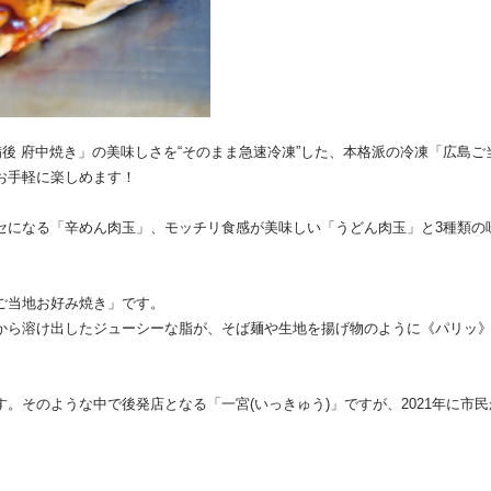
備後 府中焼き」の美味しさを“そのまま急速冷凍”した、本格派の冷凍「広島
お手軽に楽しめます！
セになる「辛めん肉玉」、モッチリ食感が美味しい「うどん肉玉」と3種類の
ご当地お好み焼き」です。
から溶け出したジューシーな脂が、そば麺や生地を揚げ物のように《パリッ
。そのような中で後発店となる「一宮(いっきゅう)」ですが、2021年に市