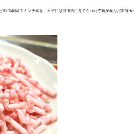
た100%国産牛ミンチ肉を、玉子には健康的に育てられた赤鶏が産んだ新鮮