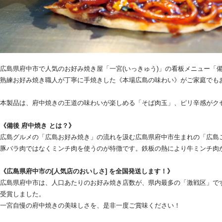
広島県府中市で人気のお好み焼き屋「一宮(いっきゅう)」の看板メニュー「
熟練お好み焼き職人が丁寧に手焼きした《本場広島の味わい》がご家庭でも
本製品は、府中焼きの王道の味わいが楽しめる「そば肉玉」、ピリ辛感がク
《備後 府中焼き とは？》
広島グルメの「広島お好み焼き」の流れを汲む広島県府中市生まれの「広島
豚バラ肉ではなくミンチ肉を使うのが特徴です。鉄板の熱により牛ミンチ肉
《広島県府中市の[人気店のおいしさ] を全国発送します！》
広島県府中市は、人口あたりのお好み焼き店数が、県内最多の「激戦区」です
受賞しました。
一宮自慢の府中焼きの美味しさを、是非一度ご賞味ください！