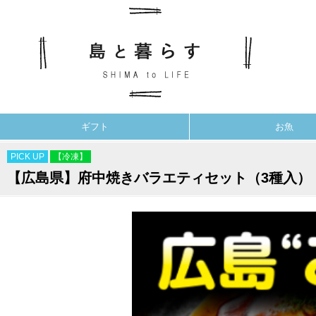
ギフト
お魚
PICK UP
【冷凍】
【広島県】府中焼きバラエティセット（3種入）