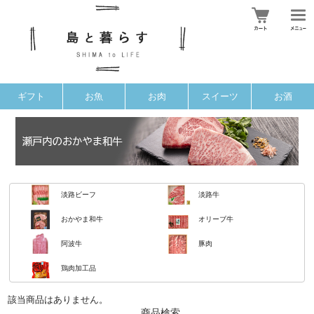
ギフト
お魚
お肉
スイーツ
お酒
淡路ビーフ
淡路牛
おかやま和牛
オリーブ牛
阿波牛
豚肉
鶏肉加工品
該当商品はありません。
商品検索