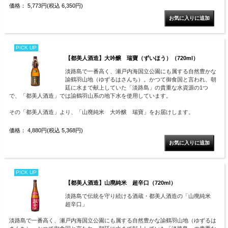
価格： 5,773円(税込 6,350円)
PICK UP
【都美人酒造】大吟醸 瑞寶（ずいほう）（720ml）
淡路島で一番高く、瀬戸内海国立公園にも属する自然豊かな
諭鶴羽山地（ゆずるはさんち）。かつて御食国と言われ、朝
廷に水まで献上していた「淡路島」の貴重な水資源の1つ
で、「都美人酒造」では諭鶴羽山系の地下水を使用しています。
その「都美人酒造」より、「山廃純米 大吟醸 瑞寶」をお届けします。
価格： 4,880円(税込 5,368円)
PICK UP
【都美人酒造】山廃純米 超辛口（720ml）
淡路島で伝統を守り続ける酒蔵・都美人酒造の「山廃純米
超辛口」
淡路島で一番高く、瀬戸内海国立公園にも属する自然豊かな諭鶴羽山地（ゆずるは