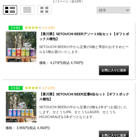
1 / 1ページ
（全16件）
【冷蔵】
4.0 (1件)
【香川県】SETOUCHI BEERアソート6缶セット【ギフトボ
ックス梱包】
SETOUCHI BEERの中から定番の5種と季節のおすすめビー
ルを1種お届けいたします。
価格： 4,273円(税込 4,700円)
【冷蔵】
4.0 (1件)
【香川県】SETOUCHI BEER定番6缶セット【ギフトボック
ス梱包】
SETOUCHI BEERの中から定番の3種を2本ずつお届けいた
します。せとうちIPA、せとうちLAGER、せとうち
HOJICHA ALEを2本ずつとなります。
価格： 3,955円(税込 4,350円)