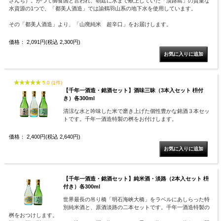
さんち）。かつて御食国と言われ、朝廷に水まで献上していた「淡路島」の貴重な
水資源の1つで、「都美人酒造」では諭鶴羽山系の地下水を使用しています。
その「都美人酒造」より、「山廃純米 超辛口」をお届けします。
価格： 2,091円(税込 2,300円)
5.0 (1件)
【千年一酒造・銘酒セット】酒味三昧（3本入セット 枡付
き）各300ml
清涼な水と吟味した米で磨き上げた個性豊かな銘酒３本セッ
トです。千年一酒造特製の桝をお付けします。
価格： 2,400円(税込 2,640円)
【千年一酒造・銘酒セット】純米酒・淡路（2本入セット 枡
付き）各300ml
世界最長の吊り橋「明石海峡大橋」をラベルにあしらった特
別純米酒と、原酒淡路の二本セットです。千年一酒造特製の
桝をおつけします。