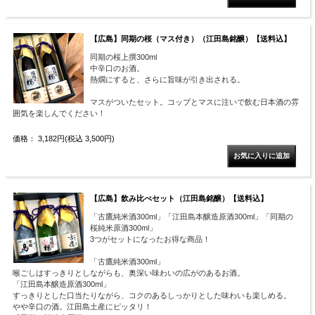
【広島】同期の桜（マス付き）（江田島銘醸）【送料込】
同期の桜上撰300ml
中辛口のお酒。
熱燗にすると、さらに旨味が引き出される。
マスがついたセット。コップとマスに注いで飲む日本酒の雰
囲気を楽しんでください！
価格： 3,182円(税込 3,500円)
【広島】飲み比べセット（江田島銘醸）【送料込】
「古鷹純米酒300ml」「江田島本醸造原酒300ml」「同期の
桜純米原酒300ml」
3つがセットになったお得な商品！
「古鷹純米酒300ml」
喉ごしはすっきりとしながらも、奥深い味わいの広がのあるお酒。
「江田島本醸造原酒300ml」
すっきりとした口当たりながら、コクのあるしっかりとした味わいも楽しめる。
やや辛口の酒。江田島土産にピッタリ！