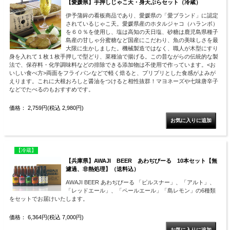
【愛媛県】手押しじゃこ天・身天ぷらセット（冷蔵）
伊予蒲鉾の看板商品であり、愛媛県の「愛ブランド」に認定
されているじゃこ天。愛媛県産のホタルジャコ（ハランボ）
を６０％を使用し、塩は高知の天日塩、砂糖は鹿児島県種子
島産の甘しゃ分蜜糖など国産にこだわり、魚の美味しさを最
大限に生かしました。機械製造ではなく、職人が木型にすり
身を入れて１枚１枚手押しで型どり、菜種油で揚げる。この昔ながらの伝統的な製
法で、保存料・化学調味料などの排除できる添加物は不使用で作っています。<お
いしい食べ方>両面をフライパンなどで軽く焙ると、プリプリとした食感がよみが
えります。これに大根おろしと醤油をつけると相性抜群！マヨネーズや七味唐辛子
などでたべるのもおすすめです。
価格： 2,759円(税込 2,980円)
【冷蔵】
【兵庫県】AWAJI BEER あわぢびーる 10本セット【無
濾過、非熱処理】（送料込）
AWAJI BEER あわぢびーる 「ピルスナー」、「アルト」、
「レッドエール」、「ペールエール」「島レモン」の6種類
をセットでお届けいたします。
価格： 6,364円(税込 7,000円)