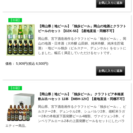
【冷蔵】
【岡山県｜地ビール】「独歩ビール」岡山の地酒とクラフト
ビールのセット 【DZK-55】【産地直送・同梱不可】
岡山県、宮下酒造画作るクラフトビール「独歩ビール」。岡
山の地酒・日本酒（大吟醸 山田錦、純米吟醸、純米生貯蔵
酒）・地ビール独歩（ピルスナー、デュンケル）をセットに
しました。幅広く満足していただけるセットです。
価格： 5,909円(税込 6,500円)
【冷蔵】
【岡山県｜地ビール】「独歩ビール」 クラフトビア本格派
飲み比べセット 12本 【MBH-12V】【産地直送・同梱不可】
岡山県、宮下酒造画作るクラフトビール「独歩ビール」。ピ
ルスナー2本、デュンケル2本、シュバルツ2本、雄町米ラガ
ー2本の本格派下面発酵ビール4種類、ヴァイツェン2本、イ
ンペリアルエール2本の上面発酵ビールをセットにしたバラ
エティー商品。