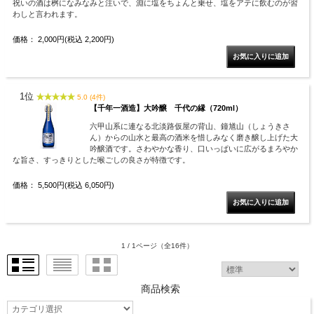
祝いの酒は桝になみなみと注いで、淵に塩をちょんと乗せ、塩をアテに飲むのが習
わしと言われます。
価格： 2,000円(税込 2,200円)
1位
5.0 (4件)
【千年一酒造】大吟醸 千代の縁（720ml）
六甲山系に連なる北淡路仮屋の背山、鐘馗山（しょうきさ
ん）からの山水と最高の酒米を惜しみなく磨き醸し上げた大
吟醸酒です。さわやかな香り、口いっぱいに広がるまろやか
な旨さ、すっきりとした喉ごしの良さが特徴です。
価格： 5,500円(税込 6,050円)
1 / 1ページ
（全16件）
商品検索