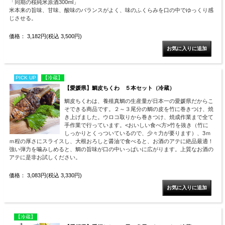
「同期の桜純米原酒300ml」
米本来の旨味、甘味、酸味のバランスがよく、味のふくらみを口の中でゆっくり感
じさせる。
価格： 3,182円(税込 3,500円)
PICK UP
【冷蔵】
【愛媛県】鯛皮ちくわ ５本セット（冷蔵）
鯛皮ちくわは、養殖真鯛の生産量が日本一の愛媛県だからこ
そできる商品です。２～３尾分の鯛の皮を竹に巻きつけ、焼
き上げました。ウロコ取りから巻きつけ、焼成作業まで全て
手作業で行っています。<おいしい食べ方>竹を抜き（竹に
しっかりとくっついているので、少々力が要ります）、3ｍ
ｍ程の厚さにスライスし、大根おろしと醤油で食べると、お酒のアテに絶品最適！
強い弾力を噛みしめると、鯛の旨味が口の中いっぱいに広がります。上質なお酒の
アテに是非お試しください。
価格： 3,083円(税込 3,330円)
【冷蔵】