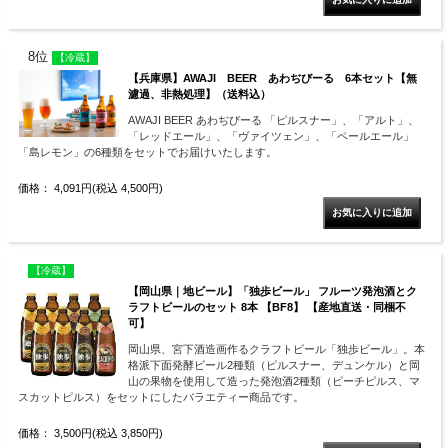
8位
【冷蔵】
【兵庫県】AWAJI BEER あわぢびーる 6本セット【無
濾過、非熱処理】（送料込）
AWAJI BEER あわぢびーる 「ピルスナー」、「アルト」、
「レッドエール」、「ヴァイツェン」、「ペールエール」
「島レモン」の6種類をセットでお届けいたします。
価格： 4,091円(税込 4,500円)
【冷蔵】
【岡山県｜地ビール】「独歩ビール」 フルーツ発泡酒とク
ラフトビールのセット 8本 【BF8】 【産地直送・同梱不
可】
岡山県、宮下酒造画作るクラフトビール「独歩ビール」。本
格派下面発酵ビール2種類（ピルスナー、デュンケル）と岡
山の果物を使用して造った発泡酒2種類（ピーチピルス、マ
スカットピルス）をセットにしたバラエティー商品です。
価格： 3,500円(税込 3,850円)