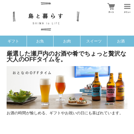
ギフト
お魚
お肉
スイーツ
お酒
厳選した瀬戸内のお酒や肴でちょっと贅沢な
大人のOFFタイムを。
お酒の時間が愉しめる、ギフトやお祝いの日にも喜ばれています。